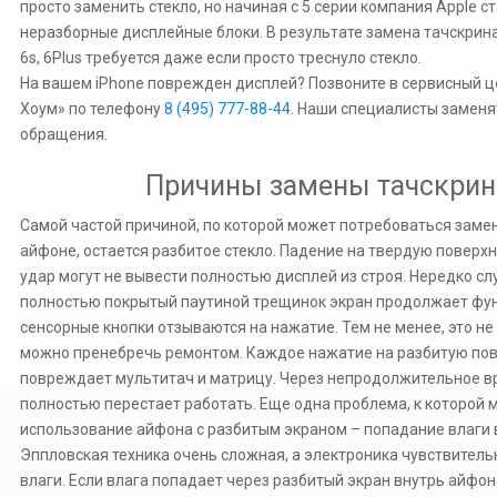
просто заменить стекло, но начиная с 5 серии компания Apple с
неразборные дисплейные блоки. В результате замена тачскрина н
6s, 6Plus требуется даже если просто треснуло стекло.
На вашем iPhone поврежден дисплей? Позвоните в сервисный ц
Хоум» по телефону
8 (495) 777-88-44
. Наши специалисты заменя
обращения.
Причины замены тачскрин
Самой частой причиной, по которой может потребоваться замен
айфоне, остается разбитое стекло. Падение на твердую поверх
удар могут не вывести полностью дисплей из строя. Нередко сл
полностью покрытый паутиной трещинок экран продолжает фу
сенсорные кнопки отзываются на нажатие. Тем не менее, это не 
можно пренебречь ремонтом. Каждое нажатие на разбитую по
повреждает мультитач и матрицу. Через непродолжительное в
полностью перестает работать. Еще одна проблема, к которой 
использование айфона с разбитым экраном – попадание влаги в
Эппловская техника очень сложная, а электроника чувствитель
влаги. Если влага попадает через разбитый экран внутрь айфон