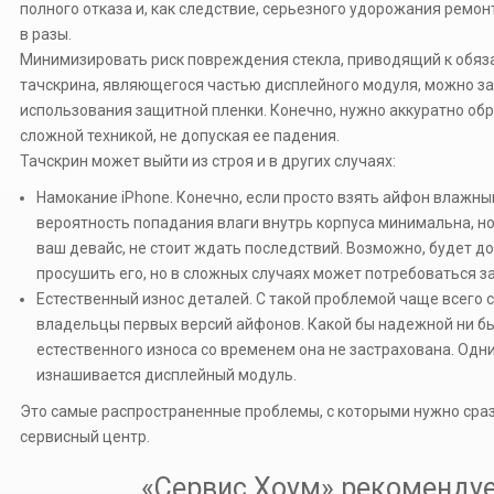
полного отказа и, как следствие, серьезного удорожания ремон
в разы.
Минимизировать риск повреждения стекла, приводящий к обяз
тачскрина, являющегося частью дисплейного модуля, можно за
использования защитной пленки. Конечно, нужно аккуратно об
сложной техникой, не допуская ее падения.
Тачскрин может выйти из строя и в других случаях:
Намокание iPhone. Конечно, если просто взять айфон влажны
вероятность попадания влаги внутрь корпуса минимальна, но
ваш девайс, не стоит ждать последствий. Возможно, будет д
просушить его, но в сложных случаях может потребоваться з
Естественный износ деталей. С такой проблемой чаще всего 
владельцы первых версий айфонов. Какой бы надежной ни бы
естественного износа со временем она не застрахована. Одн
изнашивается дисплейный модуль.
Это самые распространенные проблемы, с которыми нужно сра
сервисный центр.
«Сервис Хоум» рекоменду