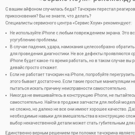
С вашим айфоном случилась беда? Тачскрин перестал реагиров
прикосновения? Вы не знаете, что делать?
Специалисты сервисного центра «Сервис Хоум» рекомендуют:
Не используйте iPhone с любым повреждением экрана. Это вс
усугублению проблемы.
В случае падения, удара, намокания целесообразно обратить
для проведения диагностики. Не все дефекты проявляются с
iPhone будет какое-то время работать, но в таком случае вы р
девайс просто откажет.
Если не работает тачскрин на iPhone, попробуйте перегрузить
этого бывает достаточно. Если такие простые манипуляции не
пытаться искать причину неисправности самостоятельно.
Никогда не вмешивайтесь в конструкцию iPhone, не пытайтес
самостоятельно. Найти в продаже запчасти для любой модел
не сложно, но далеко не все они имеют хорошее качество. Д
необходимые навыки для вмешательства в конструкцию слож
выбор некачественной детали может стать губительным для 
Единственно верным решением при поломке тачскрина являетс